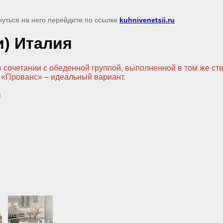
нуться на него перейдите по ссылке
kuhnivenetsii.ru
и) Италия
в сочетании с обеденной группой, выполненной в том же ст
и «Прованс» – идеальный вариант.
я